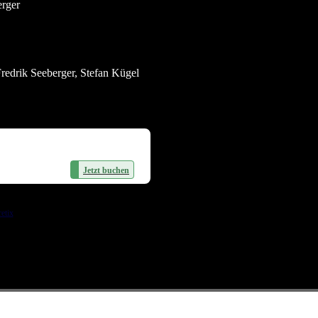
erger
redrik Seeberger, Stefan Kügel
Jetzt buchen
etix