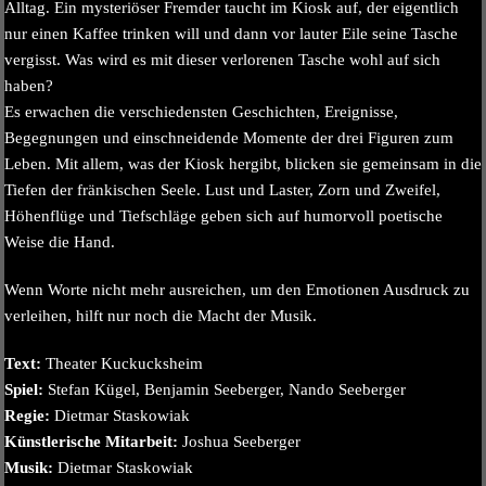
Alltag. Ein mysteriöser Fremder taucht im Kiosk auf, der eigentlich
nur einen Kaffee trinken will und dann vor lauter Eile seine Tasche
vergisst. Was wird es mit dieser verlorenen Tasche wohl auf sich
haben?
Es erwachen die verschiedensten Geschichten, Ereignisse,
Begegnungen und einschneidende Momente der drei Figuren zum
Leben. Mit allem, was der Kiosk hergibt, blicken sie gemeinsam in die
Tiefen der fränkischen Seele. Lust und Laster, Zorn und Zweifel,
Höhenflüge und Tiefschläge geben sich auf humorvoll poetische
Weise die Hand.
Wenn Worte nicht mehr ausreichen, um den Emotionen Ausdruck zu
verleihen, hilft nur noch die Macht der Musik.
Text:
Theater Kuckucksheim
Spiel:
Stefan Kügel, Benjamin Seeberger, Nando Seeberger
Regie:
Dietmar Staskowiak
Künstlerische Mitarbeit:
Joshua Seeberger
Musik:
Dietmar Staskowiak