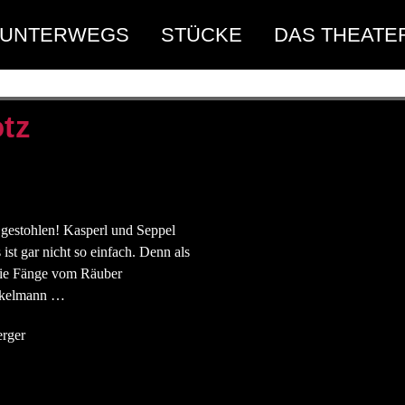
UNTERWEGS
STÜCKE
DAS THEATE
tz
gestohlen! Kasperl und Seppel
ist gar nicht so einfach. Denn als
n die Fänge vom Räuber
ackelmann …
erger