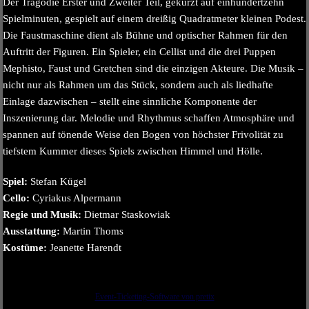
Der Tragödie Erster und Zweiter Teil, gekürzt auf einhundertzehn
Spielminuten, gespielt auf einem dreißig Quadratmeter kleinen Podest.
Die Faustmaschine dient als Bühne und optischer Rahmen für den
Auftritt der Figuren. Ein Spieler, ein Cellist und die drei Puppen
Mephisto, Faust und Gretchen sind die einzigen Akteure. Die Musik –
nicht nur als Rahmen um das Stück, sondern auch als liedhafte
Einlage dazwischen – stellt eine sinnliche Komponente der
Inszenierung dar. Melodie und Rhythmus schaffen Atmosphäre und
spannen auf tönende Weise den Bogen von höchster Frivolität zu
tiefstem Kummer dieses Spiels zwischen Himmel und Hölle.
Spiel:
Stefan Kügel
Cello:
Cyriakus Alpermann
Regie und Musik:
Dietmar Staskowiak
Ausstattung:
Martin Thoms
Kostüme:
Jeanette Harendt
Event-Ticketing-Software von pretix