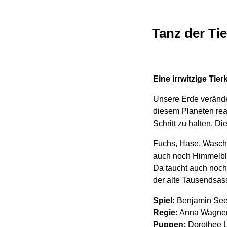
Tanz der Tie
Eine irrwitzige Ti
Unsere Erde veränder
diesem Planeten rea
Schritt zu halten. Di
Fuchs, Hase, Waschb
auch noch Himmelbla
Da taucht auch noch
der alte Tausendsas
Spiel:
Benjamin See
Regie:
Anna Wagner-
Puppen:
Dorothee L