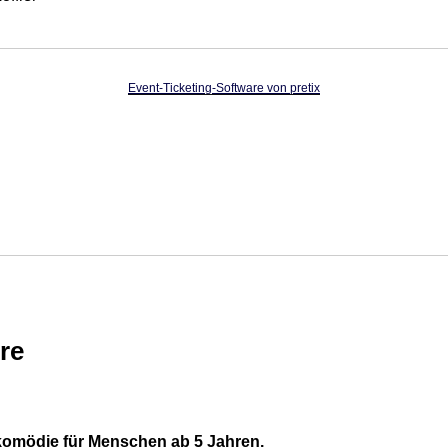
Event-Ticketing-Software von pretix
re
erkomödie für Menschen ab 5 Jahren.